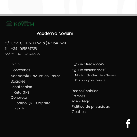
Academia Novium
C/ Lugo, 8 - 15200 Noia (A Coruña)
Tlf:
+34 981824738
mób:
+34 675412927
-
Inicio
¿Qué ofrecemos?
-
Conócenos
¿Qué enseñamos?
Modalidades de Clases
Academia Novium en Redes
Cursos y Materias
Sociales
Localización
Redes Sociales
Ruta GPS
Enlaces
Contacto
Aviso Legal
Código QR - Cáptura
Política de privacidad
rápida
Cookies