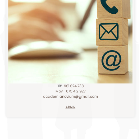
Tlf:
981 824 738
Mov: 675 412 927
academianovium@gmail.com
ABRIR