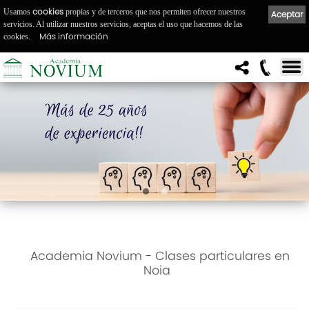
cookies
Usamos
propias y de terceros que nos permiten ofrecer nuestros
Aceptar
servicios. Al utilizar nuestros servicios, aceptas el uso que hacemos de las
Más información
cookies.
Academia Novium - Clases particulares en
Noia