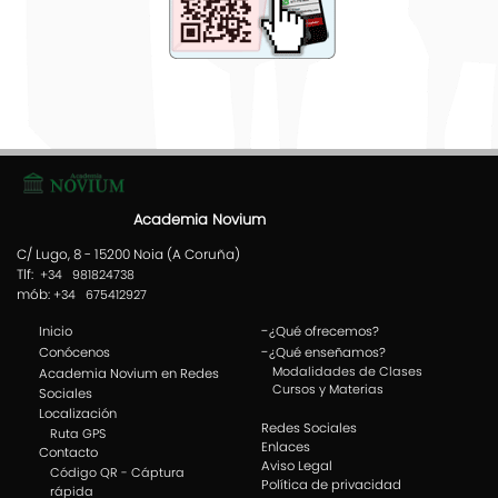
Academia Novium
C/ Lugo, 8 - 15200 Noia (A Coruña)
Tlf:
+34 981824738
mób:
+34 675412927
-
Inicio
¿Qué ofrecemos?
-
Conócenos
¿Qué enseñamos?
Modalidades de Clases
Academia Novium en Redes
Cursos y Materias
Sociales
Localización
Redes Sociales
Ruta GPS
Enlaces
Contacto
Aviso Legal
Código QR - Cáptura
Política de privacidad
rápida