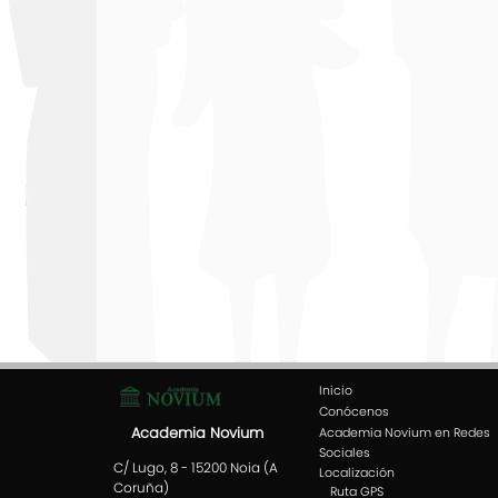
Inicio
Conócenos
Academia Novium
Academia Novium en Redes
Sociales
C/ Lugo, 8 - 15200 Noia (A
Localización
Coruña)
Ruta GPS