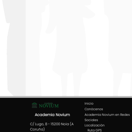
Inicio
Conócenos
Academia Novium
Academia Novium en Redes
Sociales
C/ Lugo, 8 - 15200 Noia (A
Localización
Coruña)
Ruta GPS