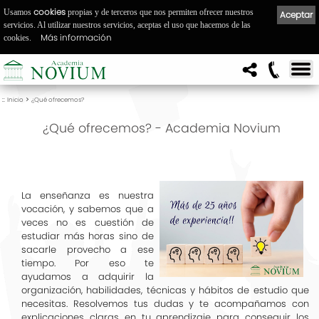
cookies
Usamos
propias y de terceros que nos permiten ofrecer nuestros
Aceptar
servicios. Al utilizar nuestros servicios, aceptas el uso que hacemos de las
Más información
cookies.
::
>
Inicio
¿Qué ofrecemos?
¿Qué ofrecemos? - Academia Novium
La enseñanza es nuestra
vocación, y sabemos que a
veces no es cuestión de
estudiar más horas sino de
sacarle provecho a ese
tiempo. Por eso te
ayudamos a adquirir la
organización, habilidades, técnicas y hábitos de estudio que
necesitas. Resolvemos tus dudas y te acompañamos con
explicaciones claras en tu aprendizaje para conseguir los