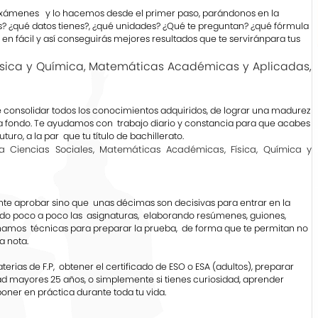
, exámenes y lo hacemos desde el primer paso, parándonos en la
os? ¿qué datos tienes?, ¿qué unidades? ¿Qué te preguntan? ¿qué fórmula
á en fácil y así conseguirás mejores resultados que te serviránpara tus
Física y Química, Matemáticas Académicas y Aplicadas,
 de consolidar todos los conocimientos adquiridos, de lograr una madurez
s a fondo. Te ayudamos con trabajo diario y constancia para que acabes
uro, a la par que tu título de bachillerato.
a Ciencias Sociales, Matemáticas Académicas, Física, Química y
ante aprobar sino que unas décimas son decisivas para entrar en la
ndo poco a poco las asignaturas, elaborando resúmenes, guiones,
señamos técnicas para preparar la prueba, de forma que te permitan no
a nota.
erias de F.P, obtener el certificado de ESO o ESA (adultos), preparar
ad mayores 25 años, o simplemente si tienes curiosidad, aprender
ner en práctica durante toda tu vida.