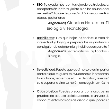
ESO
: Te ayudamos con tus ejercicios, trabajos
comprensión lectora: ¿leíste bien los enunciad
necesitas? Lo que te parecía difícil se convertir
etapas posteriores.
Ciencias Naturales, 
Asignaturas
:
Biología y Tecnología.
Bachillerato
: ¡Hay que bajar los codos! Se trata
intelectual, y hay que preparar las asignatura
consiguiendo autonomía, y habilidades para tu fut
: Matemáticas aplicadas 
Asignaturas
Biología.
Selectividad
: Puesto que aquí no solo es import
carrera que te gusta, te ayudamos a ir prepara
formularios, teoremas etc. En definitiva, te en
solo superarla sino también conseguir la máxim
Otras pruebas
: Puedes preparar con nosotros mat
pruebas de acceso a ciclos, acceso a universid
conocimientos básicos de ciencia que podrás po