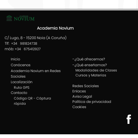
Academia Novium
C/ Lugo, 8 - 15200 Noia (A Coruña)
Tlf:
+34 981824738
mób:
+34 675412927
-
Inicio
¿Qué ofrecemos?
-
Conócenos
¿Qué enseñamos?
Modalidades de Clases
Academia Novium en Redes
Cursos y Materias
Sociales
Localización
Redes Sociales
Ruta GPS
Enlaces
Contacto
Aviso Legal
Código QR - Cáptura
Política de privacidad
rápida
Cookies