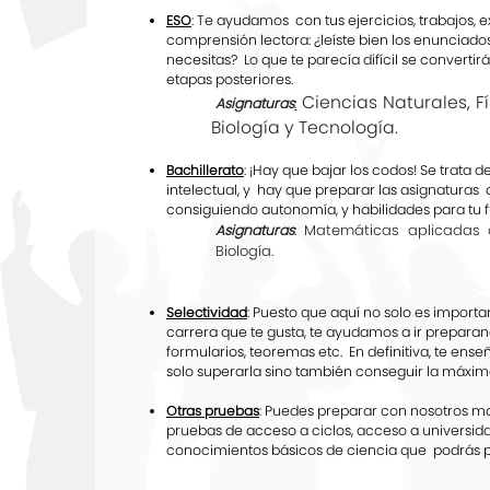
ESO
: Te ayudamos con tus ejercicios, trabajos
comprensión lectora: ¿leíste bien los enunciad
necesitas? Lo que te parecía difícil se convertir
etapas posteriores.
Ciencias Naturales, 
Asignaturas
:
Biología y Tecnología.
Bachillerato
: ¡Hay que bajar los codos! Se trata
intelectual, y hay que preparar las asignatura
consiguiendo autonomía, y habilidades para tu fut
: Matemáticas aplicadas 
Asignaturas
Biología.
Selectividad
: Puesto que aquí no solo es import
carrera que te gusta, te ayudamos a ir prepara
formularios, teoremas etc. En definitiva, te en
solo superarla sino también conseguir la máxim
Otras pruebas
: Puedes preparar con nosotros mat
pruebas de acceso a ciclos, acceso a universid
conocimientos básicos de ciencia que podrás po