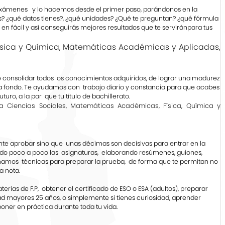
, exámenes y lo hacemos desde el primer paso, parándonos en la
os? ¿qué datos tienes?, ¿qué unidades? ¿Qué te preguntan? ¿qué fórmula
á en fácil y así conseguirás mejores resultados que te serviránpara tus
Física y Química, Matemáticas Académicas y Aplicadas,
 de consolidar todos los conocimientos adquiridos, de lograr una madurez
s a fondo. Te ayudamos con trabajo diario y constancia para que acabes
uro, a la par que tu título de bachillerato.
a Ciencias Sociales, Matemáticas Académicas, Física, Química y
ante aprobar sino que unas décimas son decisivas para entrar en la
ndo poco a poco las asignaturas, elaborando resúmenes, guiones,
señamos técnicas para preparar la prueba, de forma que te permitan no
a nota.
erias de F.P, obtener el certificado de ESO o ESA (adultos), preparar
ad mayores 25 años, o simplemente si tienes curiosidad, aprender
ner en práctica durante toda tu vida.