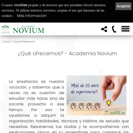
cookies
Usamos
propias y de terceros que nos permiten ofrecer nuestros
Aceptar
servicios. Al utilizar nuestros servicios, aceptas el uso que hacemos de las
Más información
cookies.
::
>
Inicio
¿Qué ofrecemos?
¿Qué ofrecemos? - Academia Novium
La enseñanza es nuestra
vocación, y sabemos que a
veces no es cuestión de
estudiar más horas sino de
sacarle provecho a ese
tiempo. Por eso te
ayudamos a adquirir la
organización, habilidades, técnicas y hábitos de estudio que
necesitas. Resolvemos tus dudas y te acompañamos con
explicaciones claras en tu aprendizaje para conseguir los