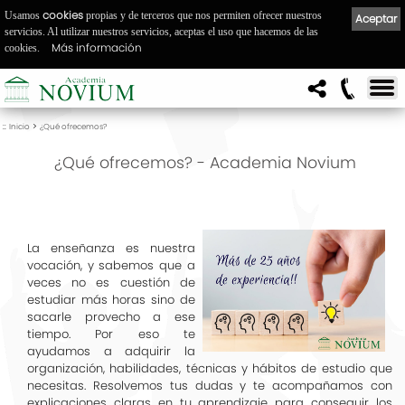
cookies
Usamos
propias y de terceros que nos permiten ofrecer nuestros
Aceptar
servicios. Al utilizar nuestros servicios, aceptas el uso que hacemos de las
Más información
cookies.
::
>
Inicio
¿Qué ofrecemos?
¿Qué ofrecemos? - Academia Novium
La enseñanza es nuestra
vocación, y sabemos que a
veces no es cuestión de
estudiar más horas sino de
sacarle provecho a ese
tiempo. Por eso te
ayudamos a adquirir la
organización, habilidades, técnicas y hábitos de estudio que
necesitas. Resolvemos tus dudas y te acompañamos con
explicaciones claras en tu aprendizaje para conseguir los