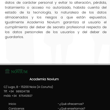
datos de carácter personal y evitar la alteración, pérdida,
tratamiento o acceso no autorizado, habida cuenta del
estado de la tecnología, la naturaleza de los datos
almacenados y los riesgos a que están expuestos.
Igualmente Academia Novium garantiza al usuario el
cumplimiento del deber de secreto profesional respecto de
los datos personales de los usuarios y del deber de
guardarlos.
Academia Novium
C/ Lugo, 8 - 15200 Noia (A Coruña)
Tlf:
+34 981824738
mób:
+34 675412927
-
Inicio
¿Qué ofrecemos?
-
Conócenos
¿Qué enseñamos?