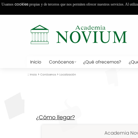
cookies
Usamos
propias y de terceros que nos permiten ofrecer nuestros servicios. Al utiliz
Inicio
Conócenos
¿Qué ofrecemos?
¿Qu
::
>
>
Inicio
Conócenos
Localización
¿Cómo llegar?
Academia No