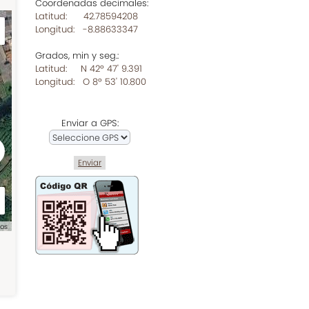
Coordenadas decimales:
Latitud: 42.78594208
Longitud: -8.88633347
Grados, min y seg.:
Latitud: N 42º 47' 9.391
Longitud: O 8º 53' 10.800
Enviar a GPS:
Enviar
os