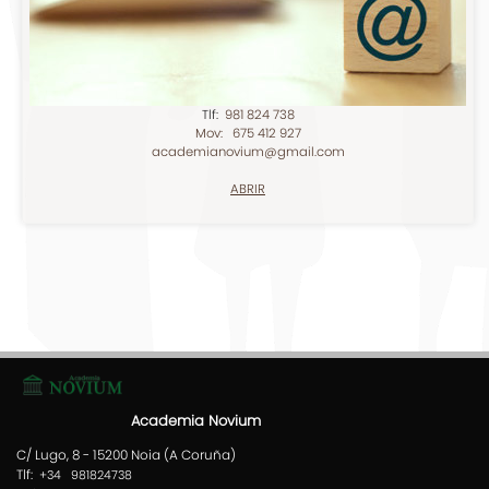
Tlf:
981 824 738
Mov: 675 412 927
academianovium@gmail.com
ABRIR
Academia Novium
C/ Lugo, 8 - 15200 Noia (A Coruña)
Tlf:
+34 981824738