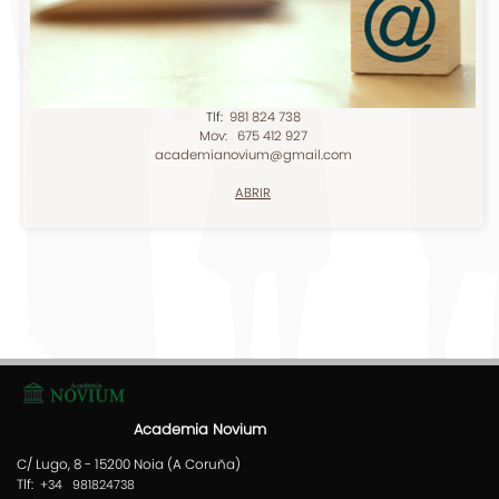
Tlf:
981 824 738
Mov: 675 412 927
academianovium@gmail.com
ABRIR
Academia Novium
C/ Lugo, 8 - 15200 Noia (A Coruña)
Tlf:
+34 981824738