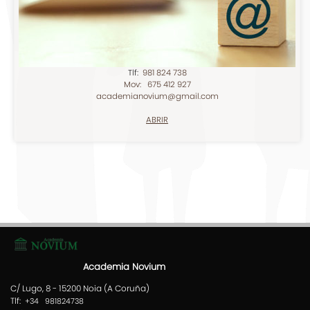
Tlf:
981 824 738
Mov: 675 412 927
academianovium@gmail.com
ABRIR
Academia Novium
C/ Lugo, 8 - 15200 Noia (A Coruña)
Tlf:
+34 981824738