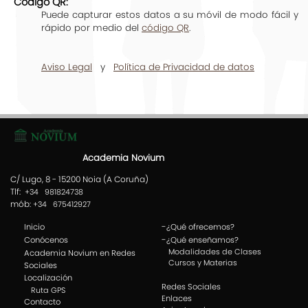
Código QR:
Puede capturar estos datos a su móvil de modo fácil y
rápido por medio del
código QR
.
Aviso Legal
y
Política de Privacidad de datos
Academia Novium
C/ Lugo, 8 - 15200 Noia (A Coruña)
Tlf:
+34 981824738
mób:
+34 675412927
-
Inicio
¿Qué ofrecemos?
-
Conócenos
¿Qué enseñamos?
Modalidades de Clases
Academia Novium en Redes
Cursos y Materias
Sociales
Localización
Redes Sociales
Ruta GPS
Enlaces
Contacto